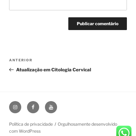
Navegação
Post
ANTERIOR
de
anterior
Atualização em Citologia Cervical
Post
Instagram
Facebook
YouTube
Política de privacidade
Orgulhosamente desenvolvido
com WordPress