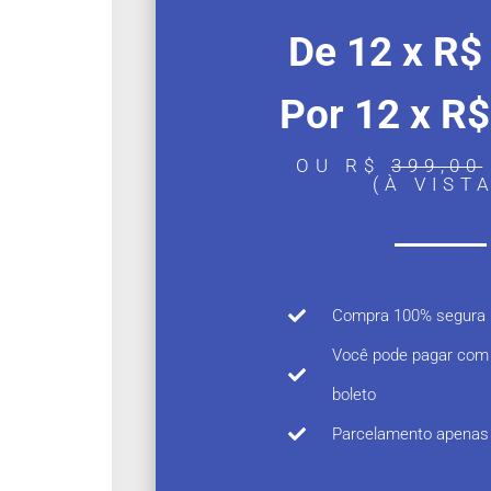
De 12 x R
Por 12 x R$
OU R$
399,00
(À VIST
Compra 100% segura
Você pode pagar com c
boleto
Parcelamento apenas 