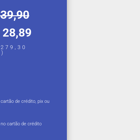
$
39,90
 28,89
279,30
A)
artão de crédito, pix ou
no cartão de crédito