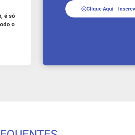
Clique Aqui - Inscre
, é só
todo o
REQUENTES