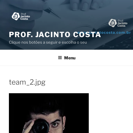
Pular
para
o
conteúdo
PROF. JACINTO COSTA
Clique nos botões a seguir e escolha o seu
Menu
team_2.jpg