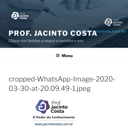
Pular
para
o
conteúdo
PROF. JACINTO COSTA
Clique nos botões a seguir e escolha o seu
Menu
cropped-WhatsApp-Image-2020-
03-30-at-20.09.49-1.jpeg