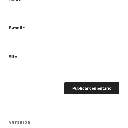
E-mail
*
Site
Navegação
Post
ANTERIOR
de