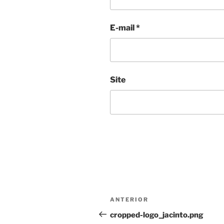
E-mail
*
Site
Navegação
Post
ANTERIOR
de
anterior
cropped-logo_jacinto.png