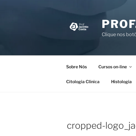
Pular
para
o
PROF
conteúdo
Clique nos botõ
Sobre Nós
Cursos on-line
Citologia Clínica
Histologia
cropped-logo_ja