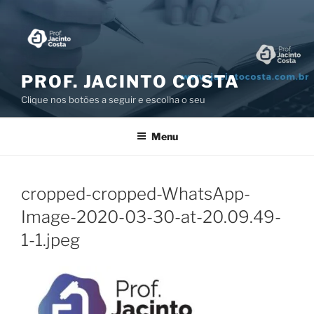
Pular
para
o
conteúdo
PROF. JACINTO COSTA
Clique nos botões a seguir e escolha o seu
Menu
cropped-cropped-WhatsApp-
Image-2020-03-30-at-20.09.49-
1-1.jpeg