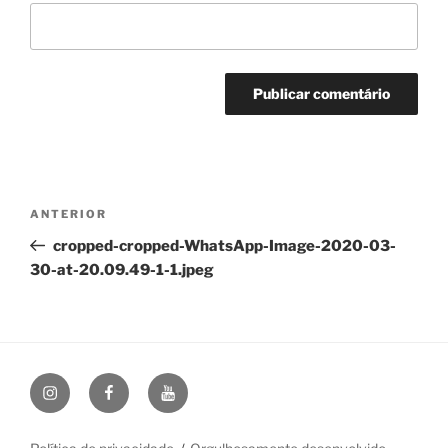
Navegação
Post
ANTERIOR
de
anterior
cropped-cropped-WhatsApp-Image-2020-03-
Post
30-at-20.09.49-1-1.jpeg
Instagram
Facebook
YouTube