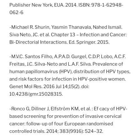
Publisher New York, EUA. 2014. ISBN: 978-1-62948-
062-6
-Michael R. Shurin, Yasmin Thanavala, Nahed Ismail.
Siva Neto, JC. et al. Chapter 13 – Infection and Cancer:
Bi-Directorial Interactions. Ed. Springer. 2015.
-M.V.C. Santos Filho, A.P.A.D. Gurgel, C.D.P. Lobo, A.C.F.
Freitas, J.C. Silva-Neto and L.A.F. Silva. Prevalence of
human papillomavirus (HPV), distribution of HPV types,
and risk factors for infection in HPV-positive women.
Genet Mol Res. 2016 Jul 14;15(2). doi:
10.4238/gmr.15028315.
-Ronco G, Dillner J, Elfström KM, et al. : Ef cacy of HPV-
based screening for prevention of invasive cervical
cancer: follow-up of four European randomised
controlled trials. 2014; 383(9916): 524–32.