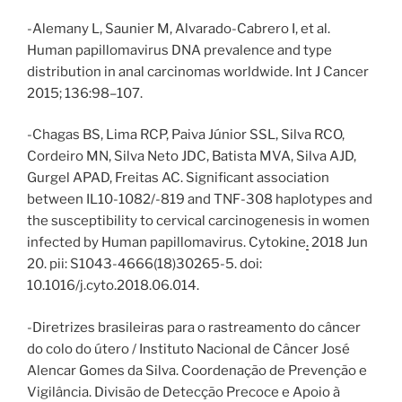
-Alemany L, Saunier M, Alvarado-Cabrero I, et al.
Human papillomavirus DNA prevalence and type
distribution in anal carcinomas worldwide. Int J Cancer
2015; 136:98–107.
-Chagas BS, Lima RCP, Paiva Júnior SSL, Silva RCO,
Cordeiro MN, Silva Neto JDC, Batista MVA, Silva AJD,
Gurgel APAD, Freitas AC. Significant association
between IL10-1082/-819 and TNF-308 haplotypes and
the susceptibility to cervical carcinogenesis in women
infected by Human papillomavirus. Cytokine
.
2018 Jun
20. pii: S1043-4666(18)30265-5. doi:
10.1016/j.cyto.2018.06.014.
-Diretrizes brasileiras para o rastreamento do câncer
do colo do útero / Instituto Nacional de Câncer José
Alencar Gomes da Silva. Coordenação de Prevenção e
Vigilância. Divisão de Detecção Precoce e Apoio à