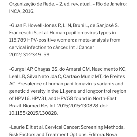
Organização de Rede. – 2. ed. rev. atual. – Rio de Janeiro:
INCA, 2016.
-Guan P, Howell-Jones R, Li N, Bruni L, de Sanjosé S,
Franceschi S, et al. Human papillomavirus types in
115,789 HPV-positive women: a meta-analysis from
cervical infection to câncer. Int J Cancer
2012;131:2349–59.
-Gurgel AP, Chagas BS, do Amaral CM, Nascimento KC,
Leal LR, Silva Neto Jda C, Cartaxo Muniz MT, de Freites
AC. Prevalence of human papillomavirus variants and
genetic diversity in the L1 gene and longcontrol region
of HPV16, HPV31, and HPV58 found in North-East
Brazil. Biomed Res Int. 2015;2015:130828. doi:
10.1155/2015/130828.
-Laurie Elit et al. Cervical Cancer: Screening Methods,
Risk Factors and Treatment Options. Editora: Nova