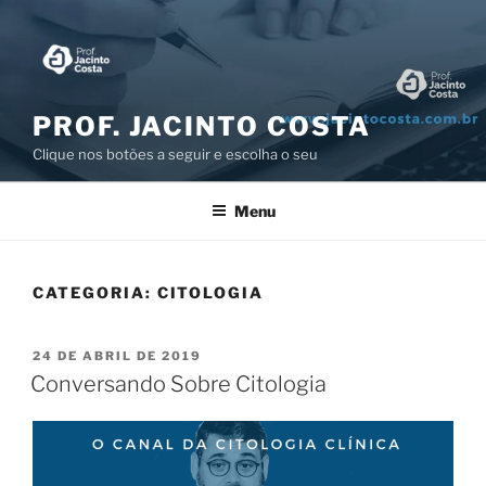
Pular
para
o
conteúdo
PROF. JACINTO COSTA
Clique nos botões a seguir e escolha o seu
Menu
CATEGORIA:
CITOLOGIA
PUBLICADO
24 DE ABRIL DE 2019
EM
Conversando Sobre Citologia