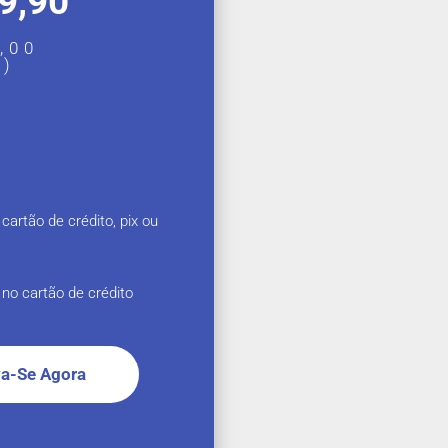
9,90
,00
A)
artão de crédito, pix ou
no cartão de crédito
va-Se Agora