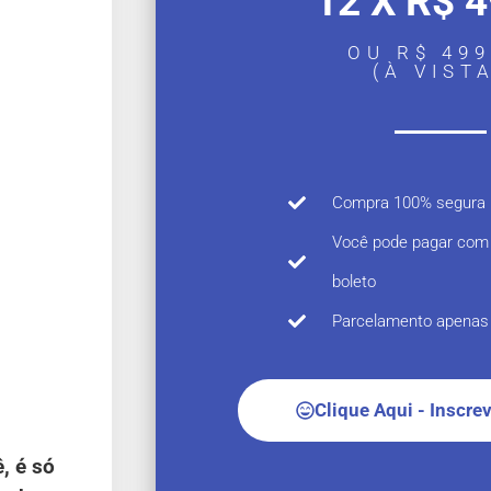
12 X R$ 4
OU R$ 499
(À VIST
Compra 100% segura
Você pode pagar com c
boleto
Parcelamento apenas 
Clique Aqui - Inscre
, é só