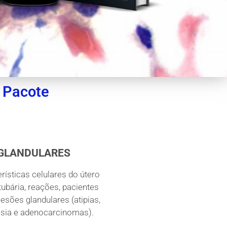
o Pacote
 GLANDULARES
ísticas celulares do útero
ubária, reações, pacientes
esões glandulares (atipias,
asia e adenocarcinomas).