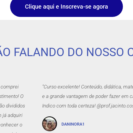
Clique aqui e Inscreva-se agora
TÃO FALANDO DO NOSSO 
á comprei
"Curso excelente! Conteúdo, didática, mat
estimento! O
e a grande vantagem de poder fazer em c
ão divididos
Indico com toda certeza! @prof.jacinto.co
já adquiri
conhecer o
DANINORA1