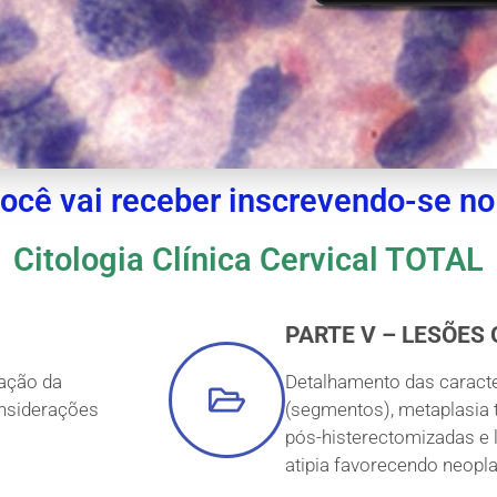
ocê vai receber inscrevendo-se n
Citologia Clínica Cervical TOTAL
PARTE V – LESÕES
uação da
Detalhamento das caracter
considerações
(segmentos), metaplasia t
pós-histerectomizadas e l
atipia favorecendo neopl