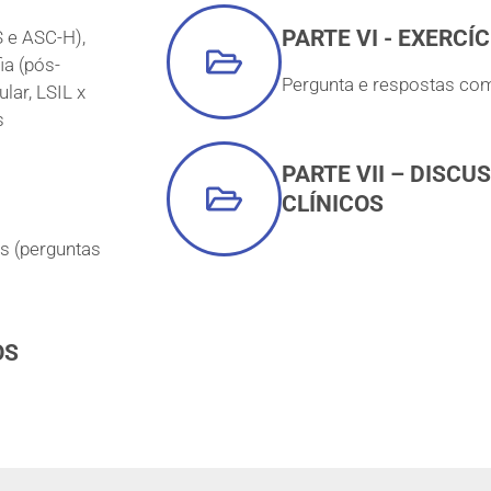
PARTE VI - EXERCÍC
 e ASC-H),
ia (pós-
Pergunta e respostas co
ar, LSIL x
s
PARTE VII – DISCU
CLÍNICOS
s (perguntas
OS